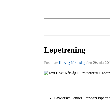
Løpetrening
Postet av
Kårvåg Idrettslag
den
29. okt 20
Lav-terskel, enkel, utendørs løpetren