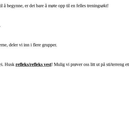
il å begynne, er det bare å møte opp til en felles treningsøkt!
.
rne, deler vi inn i flere grupper.
vei. Husk
refleks/refleks vest
! Mulig vi prøver oss litt ut på sti/terreng