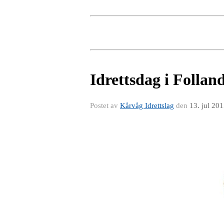
Idrettsdag i Follan
Postet av
Kårvåg Idrettslag
den
13. jul 20