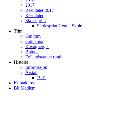
2017
Resultater 2017
Resultater
Skolesprint
Skolesprint Henda Skole
Trim
Om trim
Gulltanna
Kåvågberget
Botnen
Follandsvatnet rundt
Historie
Informasjon
Årstall
1991
Kontakt oss
Bli Medlem