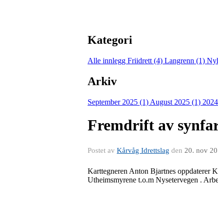
Kategori
Alle innlegg
Friidrett (4)
Langrenn (1)
Nyh
Arkiv
September 2025 (1)
August 2025 (1)
2024
Fremdrift av synfar
Postet av
Kårvåg Idrettslag
den
20. nov 2
Karttegneren Anton Bjartnes oppdaterer Kn
Utheimsmyrene t.o.m Nysetervegen . Ar
be