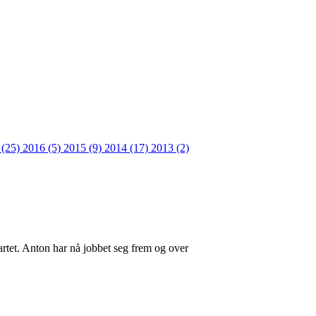
 (25)
2016 (5)
2015 (9)
2014 (17)
2013 (2)
rtet. Anton har nå jobbet seg frem og over