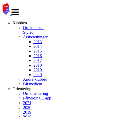
Veksle
navigasjon
Klubben
Om klubben
Styret
Årsberetninger
2013
2014
2015
2016
2017
2018
2019
2020
Andre klubber
Bli medlem
Orientering
Om orientering
Påmelding O-løp
2021
2020
2019
2018