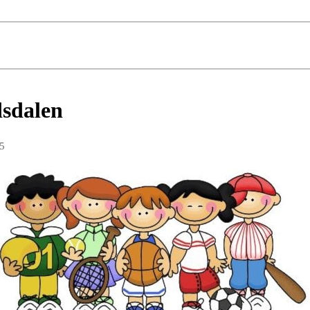
dsdalen
15