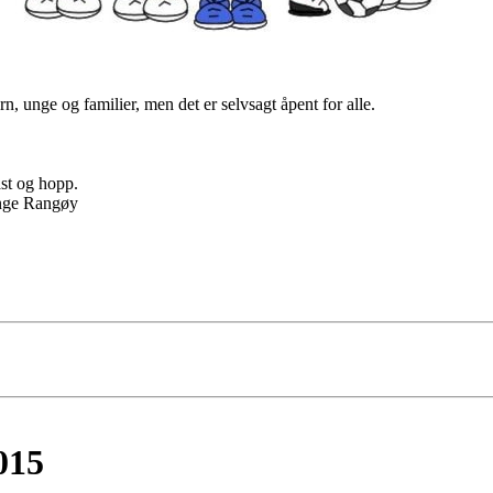
.
n, unge og familier, men det er selvsagt åpent for alle.
ast og hopp.
Inge Rangøy
015