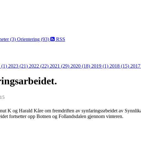
eter (3)
Orientering (93)
RSS
 (1)
2023 (21)
2022 (22)
2021 (29)
2020 (18)
2019 (1)
2018 (15)
2017
ingsarbeidet.
015
ut K og Harald Kåre om fremdriften av synfaringssrbeidet av Synnlika
idet fortsetter opp Botnen og Follandsdalen gjennom vinteren.