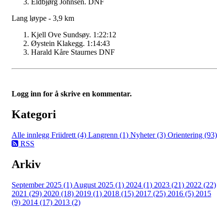
Eldbjørg Johnsen. DNF
Lang løype - 3,9 km
Kjell Ove Sundsøy. 1:22:12
Øystein Klakegg. 1:14:43
Harald Kåre Staurnes DNF
Logg inn for å skrive en kommentar.
Kategori
Alle innlegg
Friidrett (4)
Langrenn (1)
Nyheter (3)
Orientering (93)
RSS
Arkiv
September 2025 (1)
August 2025 (1)
2024 (1)
2023 (21)
2022 (22)
2021 (29)
2020 (18)
2019 (1)
2018 (15)
2017 (25)
2016 (5)
2015
(9)
2014 (17)
2013 (2)