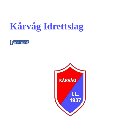
Kårvåg Idrettslag
acebook