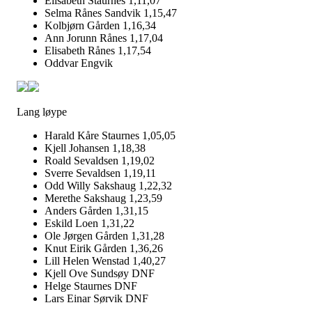
Elisabeth Staurnes 1,11,07
Selma Rånes Sandvik 1,15,47
Kolbjørn Gården 1,16,34
Ann Jorunn Rånes 1,17,04
Elisabeth Rånes 1,17,54
Oddvar Engvik
Lang løype
Harald Kåre Staurnes 1,05,05
Kjell Johansen 1,18,38
Roald Sevaldsen 1,19,02
Sverre Sevaldsen 1,19,11
Odd Willy Sakshaug 1,22,32
Merethe Sakshaug 1,23,59
Anders Gården 1,31,15
Eskild Loen 1,31,22
Ole Jørgen Gården 1,31,28
Knut Eirik Gården 1,36,26
Lill Helen Wenstad 1,40,27
Kjell Ove Sundsøy DNF
Helge Staurnes DNF
Lars Einar Sørvik DNF