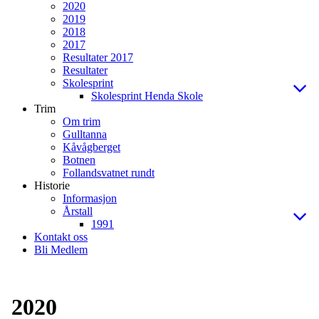
2020
2019
2018
2017
Resultater 2017
Resultater
Skolesprint
Skolesprint Henda Skole
Trim
Om trim
Gulltanna
Kåvågberget
Botnen
Follandsvatnet rundt
Historie
Informasjon
Årstall
1991
Kontakt oss
Bli Medlem
2020