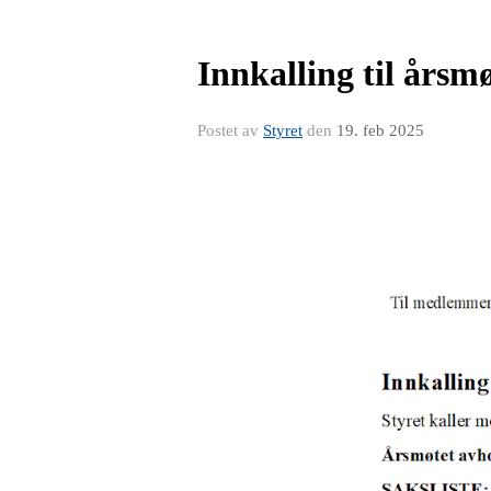
Innkalling til årsm
Postet av
Styret
den
19. feb 2025