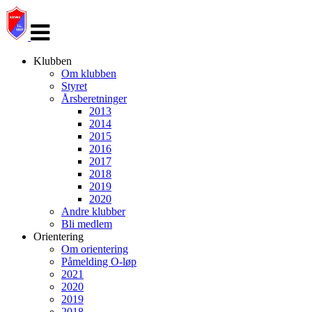
Veksle
navigasjon
Klubben
Om klubben
Styret
Årsberetninger
2013
2014
2015
2016
2017
2018
2019
2020
Andre klubber
Bli medlem
Orientering
Om orientering
Påmelding O-løp
2021
2020
2019
2018