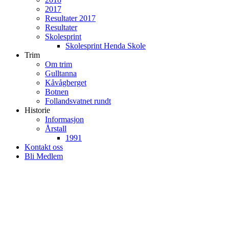
2017
Resultater 2017
Resultater
Skolesprint
Skolesprint Henda Skole
Trim
Om trim
Gulltanna
Kåvågberget
Botnen
Follandsvatnet rundt
Historie
Informasjon
Årstall
1991
Kontakt oss
Bli Medlem