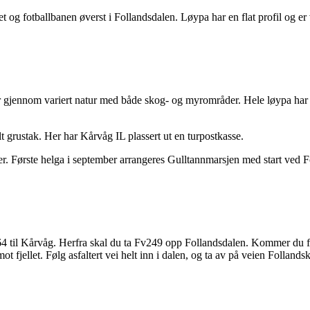
g fotballbanen øverst i Follandsdalen. Løypa har en flat profil og er v
 gjennom variert natur med både skog- og myrområder. Hele løypa har et
 grustak. Her har Kårvåg IL plassert ut en turpostkasse.
er. Første helga i september arrangeres Gulltannmarsjen med start ved F
 til Kårvåg. Herfra skal du ta Fv249 opp Follandsdalen. Kommer du fr
t fjellet. Følg asfaltert vei helt inn i dalen, og ta av på veien Follandsk