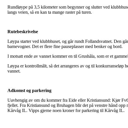
Rundløype på 3,5 kilometer som begynner og slutter ved klubbhuset o
langs veien, så en kan ta mange raster på turen.
Rutebeskrivelse
Løypa starter ved klubbhuset, og går rundt Follandsvatnet. Den går
barnevogner. Det er flere fine pauseplasser med benker og bord.
I motsatt ende av vannet kommer en til Grushåla, som er et gammelt
Løypa er kontrollmålt, så det arrangeres av og til konkurranseløp h
vannet.
Adkomst og parkering
Uavhengig av om du kommer fra Eide eller Kristiansund: Kjør Fv64
fjellet. Fra Kristiansund og Bruhagen blir det på venstre hånd opp mo
Kårvåg IL. Vipps gjerne noen kroner for parkering til Kårvåg IL.