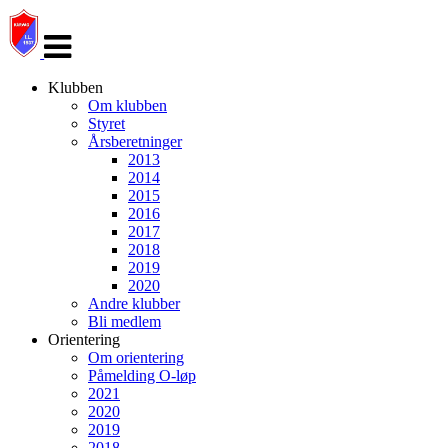
Veksle
navigasjon
Klubben
Om klubben
Styret
Årsberetninger
2013
2014
2015
2016
2017
2018
2019
2020
Andre klubber
Bli medlem
Orientering
Om orientering
Påmelding O-løp
2021
2020
2019
2018