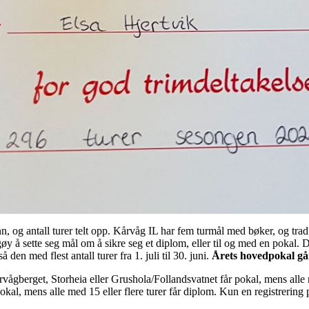
, og antall turer telt opp. Kårvåg IL har fem turmål med bøker, og tradi
 gøy å sette seg mål om å sikre seg et diplom, eller til og med en pokal.
den med flest antall turer fra 1. juli til 30. juni.
Årets hovedpokal går
årvågberget, Storheia eller Grushola/Follandsvatnet får pokal, mens alle 
pokal, mens alle med 15 eller flere turer får diplom. Kun en registrering p