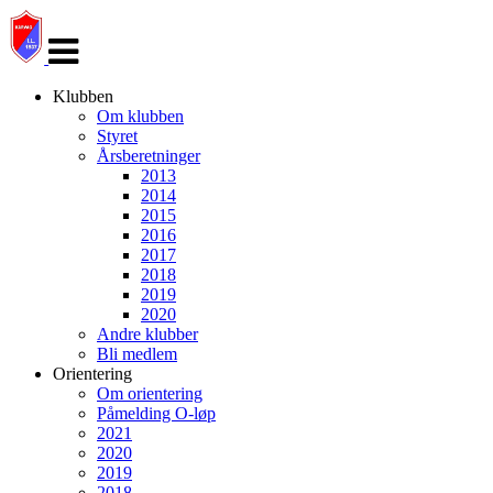
Veksle
navigasjon
Klubben
Om klubben
Styret
Årsberetninger
2013
2014
2015
2016
2017
2018
2019
2020
Andre klubber
Bli medlem
Orientering
Om orientering
Påmelding O-løp
2021
2020
2019
2018