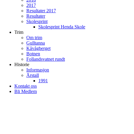
2017
Resultater 2017
Resultater
Skolesprint
Skolesprint Henda Skole
Trim
Om trim
Gulltanna
Kåvågberget
Botnen
Follandsvatnet rundt
Historie
Informasjon
Årstall
1991
Kontakt oss
Bli Medlem