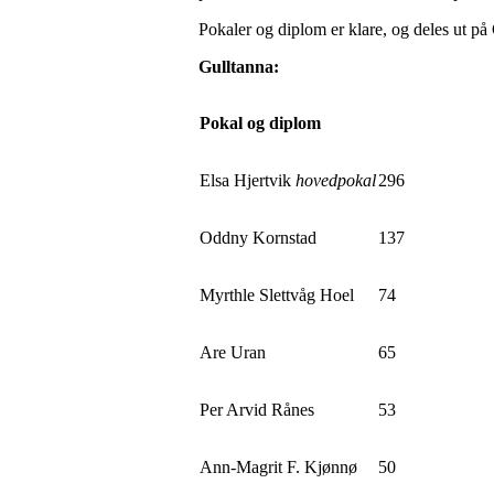
Pokaler og diplom er klare, og deles ut p
Gulltanna:
Pokal og diplom
Elsa Hjertvik
hovedpokal
296
Oddny Kornstad
137
Myrthle Slettvåg Hoel
74
Are Uran
65
Per Arvid Rånes
53
Ann-Magrit F. Kjønnø
50