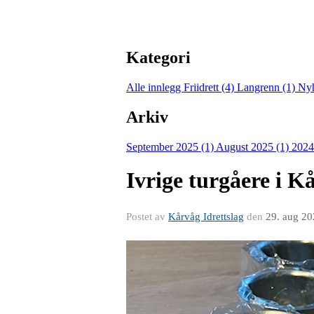
Kategori
Alle innlegg
Friidrett (4)
Langrenn (1)
Nyh
Arkiv
September 2025 (1)
August 2025 (1)
2024
Ivrige turgåere i K
Postet av
Kårvåg Idrettslag
den
29. aug 2