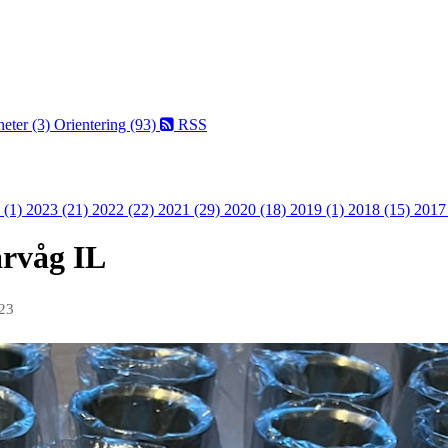
eter (3)
Orientering (93)
RSS
 (1)
2023 (21)
2022 (22)
2021 (29)
2020 (18)
2019 (1)
2018 (15)
2017
årvåg IL
023