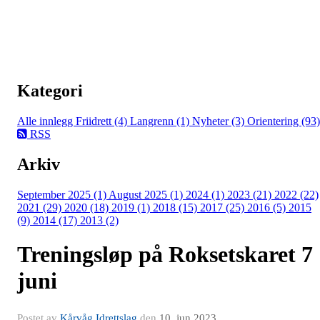
Kategori
Alle innlegg
Friidrett (4)
Langrenn (1)
Nyheter (3)
Orientering (93)
RSS
Arkiv
September 2025 (1)
August 2025 (1)
2024 (1)
2023 (21)
2022 (22)
2021 (29)
2020 (18)
2019 (1)
2018 (15)
2017 (25)
2016 (5)
2015
(9)
2014 (17)
2013 (2)
Treningsløp på Roksetskaret 7
juni
Postet av
Kårvåg Idrettslag
den
10. jun 2023