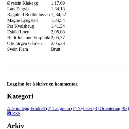
Øystein Klakegg
1,17,09
Lars Engvik
1,34,18
Ragnhild Berthiniussen
1,,34,52
Magne Lyngstad
1,34,54
Per Kvalshaug
1,41,34
Eskild Loen
2,05,08
Berit Johanne Vorpbukt
2,05,37
Ole Jørgen Gården
2,05,38
Svein Flem
Brutt
Logg inn for å skrive en kommentar.
Kategori
Alle innlegg
Friidrett (4)
Langrenn (1)
Nyheter (3)
Orientering (93)
RSS
Arkiv