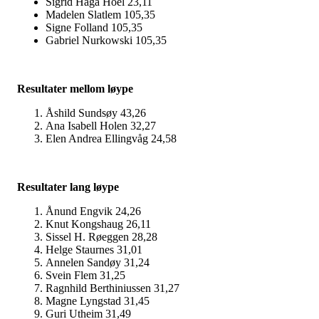
Sigrid Haga Hoel 23,11
Madelen Slatlem 105,35
Signe Folland 105,35
Gabriel Nurkowski 105,35
Resultater mellom løype
Åshild Sundsøy 43,26
Ana Isabell Holen 32,27
Elen Andrea Ellingvåg 24,58
Resultater lang løype
Ånund Engvik 24,26
Knut Kongshaug 26,11
Sissel H. Røeggen 28,28
Helge Staurnes 31,01
Annelen Sandøy 31,24
Svein Flem 31,25
Ragnhild Berthiniussen 31,27
Magne Lyngstad 31,45
Guri Utheim 31,49