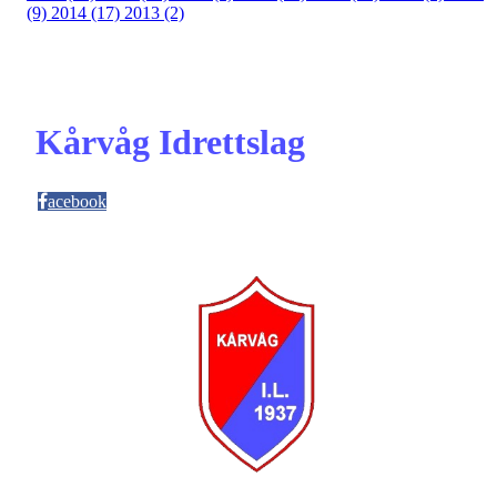
(9)
2014 (17)
2013 (2)
Kårvåg Idrettslag
acebook