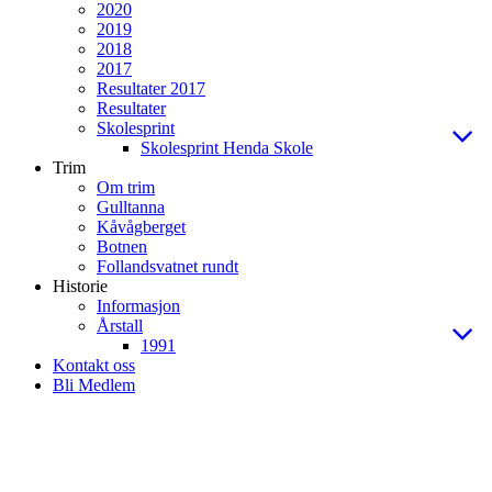
2020
2019
2018
2017
Resultater 2017
Resultater
Skolesprint
Skolesprint Henda Skole
Trim
Om trim
Gulltanna
Kåvågberget
Botnen
Follandsvatnet rundt
Historie
Informasjon
Årstall
1991
Kontakt oss
Bli Medlem