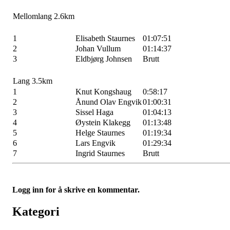
Mellomlang 2.6km
1
Elisabeth Staurnes
01:07:51
2
Johan Vullum
01:14:37
3
Eldbjørg Johnsen
Brutt
Lang 3.5km
1
Knut Kongshaug
0:58:17
2
Ånund Olav Engvik
01:00:31
3
Sissel Haga
01:04:13
4
Øystein Klakegg
01:13:48
5
Helge Staurnes
01:19:34
6
Lars Engvik
01:29:34
7
Ingrid Staurnes
Brutt
Logg inn for å skrive en kommentar.
Kategori