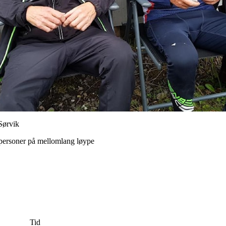
Sørvik
 personer på mellomlang løype
Tid