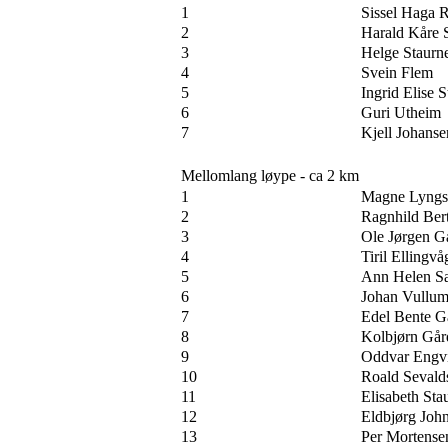
1
Sissel Haga 
2
Harald Kåre 
3
Helge Staurn
4
Svein Flem
5
Ingrid Elise 
6
Guri Utheim
7
Kjell Johanse
Mellomlang løype - ca 2 km
1
Magne Lyngs
2
Ragnhild Ber
3
Ole Jørgen G
4
Tiril Ellingvå
5
Ann Helen S
6
Johan Vullu
7
Edel Bente G
8
Kolbjørn Går
9
Oddvar Engv
10
Roald Sevald
11
Elisabeth Sta
12
Eldbjørg Joh
13
Per Mortense