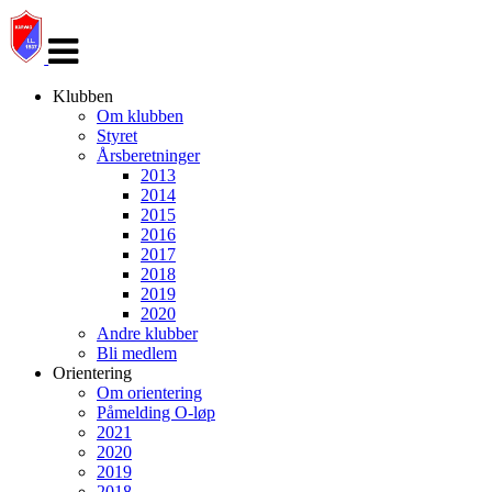
Veksle
navigasjon
Klubben
Om klubben
Styret
Årsberetninger
2013
2014
2015
2016
2017
2018
2019
2020
Andre klubber
Bli medlem
Orientering
Om orientering
Påmelding O-løp
2021
2020
2019
2018