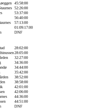
Røeggen
45:58:00
Staurnes
52:26:00
es
53:37:00
56:40:00
Staurnes
57:13:00
01:09:17:00
n
DNF
tad
28:02:00
thinussen
28:05:00
ården
32:27:00
g
34:36:00
andø
34:44:00
m
35:42:00
ården
38:52:00
den
38:58:00
ik
42:01:00
sen
42:06:00
urnes
44:36:00
nsen
44:51:00
n
DNF