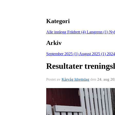
Kategori
Alle innlegg
Friidrett (4)
Langrenn (1)
Nyh
Arkiv
September 2025 (1)
August 2025 (1)
2024
Resultater trenings
Postet av
Kårvåg Idrettslag
den
24. aug 2