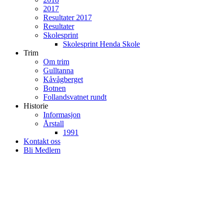
2017
Resultater 2017
Resultater
Skolesprint
Skolesprint Henda Skole
Trim
Om trim
Gulltanna
Kåvågberget
Botnen
Follandsvatnet rundt
Historie
Informasjon
Årstall
1991
Kontakt oss
Bli Medlem