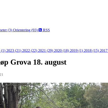
eter (3)
Orientering (93)
RSS
 (1)
2023 (21)
2022 (22)
2021 (29)
2020 (18)
2019 (1)
2018 (15)
2017
løp Grova 18. august
021