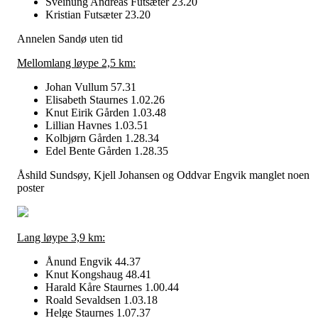
Sveinung Andreas Futsæter 23.20
Kristian Futsæter 23.20
Annelen Sandø uten tid
Mellomlang løype 2,5 km:
Johan Vullum 57.31
Elisabeth Staurnes 1.02.26
Knut Eirik Gården 1.03.48
Lillian Havnes 1.03.51
Kolbjørn Gården 1.28.34
Edel Bente Gården 1.28.35
Åshild Sundsøy, Kjell Johansen og Oddvar Engvik manglet noen
poster
Lang løype 3,9 km:
Ånund Engvik 44.37
Knut Kongshaug 48.41
Harald Kåre Staurnes 1.00.44
Roald Sevaldsen 1.03.18
Helge Staurnes 1.07.37