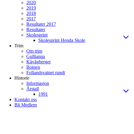
2020
2019
2018
2017
Resultater 2017
Resultater
Skolesprint
Skolesprint Henda Skole
Trim
Om trim
Gulltanna
Kåvågberget
Botnen
Follandsvatnet rundt
Historie
Informasjon
Årstall
1991
Kontakt oss
Bli Medlem