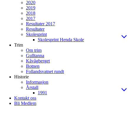
2020
2019
2018
2017
Resultater 2017
Resultater
Skolesprint
Skolesprint Henda Skole
Trim
Om trim
Gulltanna
Kåvågberget
Botnen
Follandsvatnet rundt
Historie
Informasjon
Årstall
1991
Kontakt oss
Bli Medlem