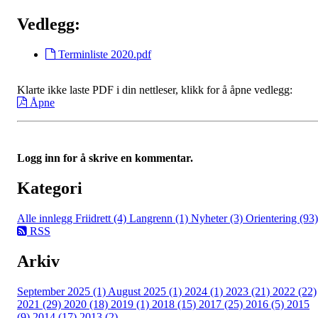
Vedlegg:
Terminliste 2020.pdf
Klarte ikke laste PDF i din nettleser, klikk for å åpne vedlegg:
Åpne
Logg inn for å skrive en kommentar.
Kategori
Alle innlegg
Friidrett (4)
Langrenn (1)
Nyheter (3)
Orientering (93)
RSS
Arkiv
September 2025 (1)
August 2025 (1)
2024 (1)
2023 (21)
2022 (22)
2021 (29)
2020 (18)
2019 (1)
2018 (15)
2017 (25)
2016 (5)
2015
(9)
2014 (17)
2013 (2)