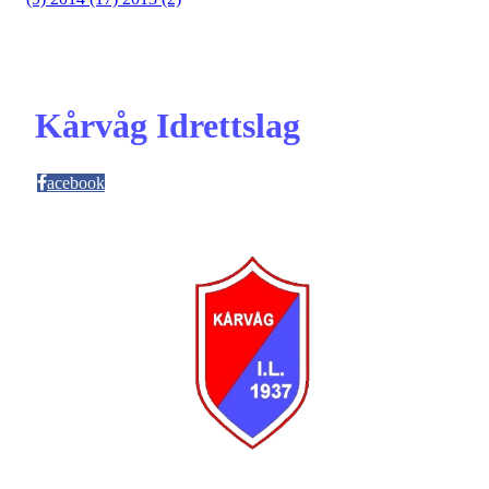
Kårvåg Idrettslag
acebook