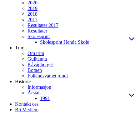
2020
2019
2018
2017
Resultater 2017
Resultater
Skolesprint
Skolesprint Henda Skole
Trim
Om trim
Gulltanna
Kåvågberget
Botnen
Follandsvatnet rundt
Historie
Informasjon
Årstall
1991
Kontakt oss
Bli Medlem