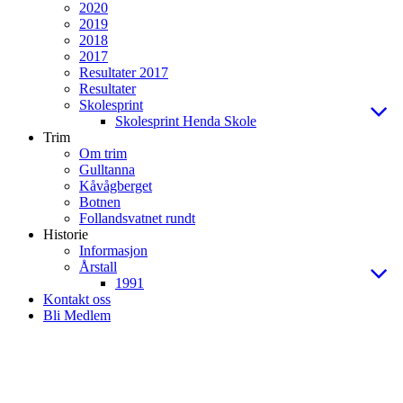
2020
2019
2018
2017
Resultater 2017
Resultater
Skolesprint
Skolesprint Henda Skole
Trim
Om trim
Gulltanna
Kåvågberget
Botnen
Follandsvatnet rundt
Historie
Informasjon
Årstall
1991
Kontakt oss
Bli Medlem