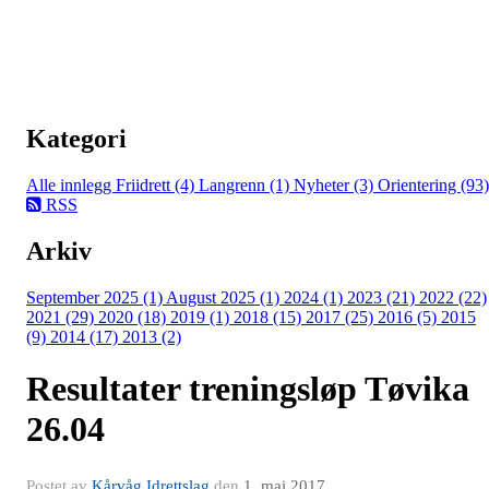
Kategori
Alle innlegg
Friidrett (4)
Langrenn (1)
Nyheter (3)
Orientering (93)
RSS
Arkiv
September 2025 (1)
August 2025 (1)
2024 (1)
2023 (21)
2022 (22)
2021 (29)
2020 (18)
2019 (1)
2018 (15)
2017 (25)
2016 (5)
2015
(9)
2014 (17)
2013 (2)
Resultater treningsløp Tøvika
26.04
Postet av
Kårvåg Idrettslag
den
1. mai 2017