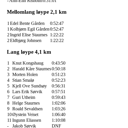
-
Ann-Elin Risholm
0:31:01
Mellomlang løype 2,1 km
1
Edel Bente Gården
0:52:47
1
Kolbjørn Egil Gården
0:52:47
2
Ingrid Elise Staurnes
1:22:22
2
Eldbjørg Johnsen
1:22:22
Lang løype 4,1 km
1
Knut Kongshaug
0:43:50
2
Harald Kåre Staurnes
0:50:18
3
Morten Holen
0:51:23
4
Stian Smalø
0:52:23
5
Kjell Ove Sundsøy
0:56:31
6
Lars Erik Sørvik
0:57:51
7
Guri Utheim
0:59:43
8
Helge Staurnes
1:02:06
9
Roald Sevaldsen
1:03:26
10
Øystein Veiset
1:06:40
11
Ingunn Eliassen
1:10:08
-
Jakob Sørvik
DNF