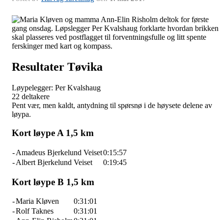
Resultater Tøvika
Løypelegger: Per Kvalshaug
22 deltakere
Pent vær, men kaldt, antydning til spørsnø i de høysete delene av
løypa.
Kort løype A 1,5 km
-
Amadeus Bjerkelund Veiset
0:15:57
-
Albert Bjerkelund Veiset
0:19:45
Kort løype B 1,5 km
-
Maria Kløven
0:31:01
-
Rolf Taknes
0:31:01