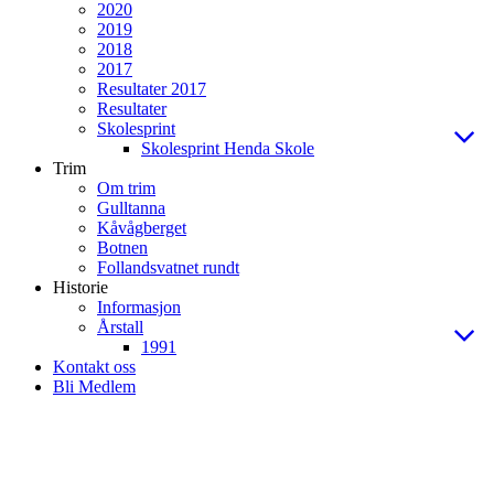
2020
2019
2018
2017
Resultater 2017
Resultater
Skolesprint
Skolesprint Henda Skole
Trim
Om trim
Gulltanna
Kåvågberget
Botnen
Follandsvatnet rundt
Historie
Informasjon
Årstall
1991
Kontakt oss
Bli Medlem