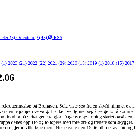
eter (3)
Orientering (93)
RSS
 (1)
2023 (21)
2022 (22)
2021 (29)
2020 (18)
2019 (1)
2018 (15)
2017
2.06
4
 rekrutteringsløp på Bruhagen. Sola viste seg fra en skyfri himmel og 13
 var denne gangen veivalg. Hvilken vei lønner seg å velge for å komme ra
innvirkning på veivalgene vi gjør. Dagens oppvarming startet også denne
ruppa deltes opp i to og to løpere med foreldre og trenere som skygget. T
rn som gjerne ville løpe mere. Neste gang den 16.06 blir det avslutning 