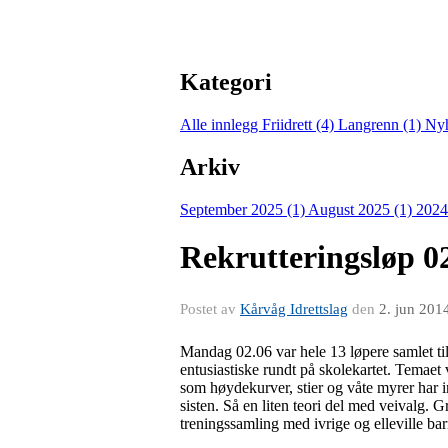
Kategori
Alle innlegg
Friidrett (4)
Langrenn (1)
Nyh
Arkiv
September 2025 (1)
August 2025 (1)
2024
Rekrutteringsløp 0
Postet av
Kårvåg Idrettslag
den
2. jun 201
Mandag 02.06 var hele 13 løpere samlet til
entusiastiske rundt på skolekartet. Temaet
som høydekurver, stier og våte myrer har 
sisten. Så en liten teori del med veivalg. G
treningssamling med ivrige og elleville ba