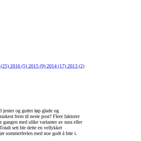
 (25)
2016 (5)
2015 (9)
2014 (17)
2013 (2)
 jenter og gutter løp glade og
skest frem til neste post? Flere faktorer
 gangen med ulike varianter av sura eller
otalt sett ble dette en vellykket
før sommerferien med noe godt å bite i.