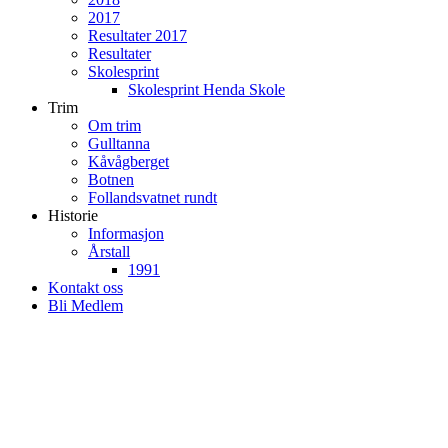
2017
Resultater 2017
Resultater
Skolesprint
Skolesprint Henda Skole
Trim
Om trim
Gulltanna
Kåvågberget
Botnen
Follandsvatnet rundt
Historie
Informasjon
Årstall
1991
Kontakt oss
Bli Medlem