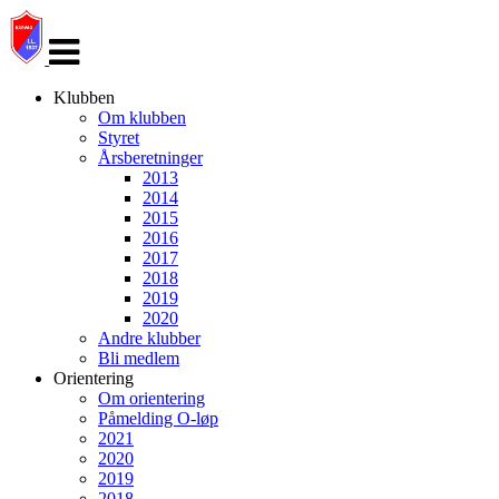
Veksle
navigasjon
Klubben
Om klubben
Styret
Årsberetninger
2013
2014
2015
2016
2017
2018
2019
2020
Andre klubber
Bli medlem
Orientering
Om orientering
Påmelding O-løp
2021
2020
2019
2018