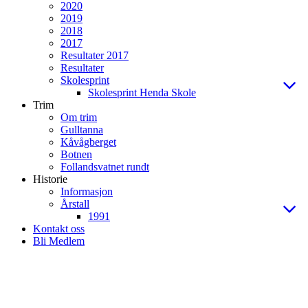
2020
2019
2018
2017
Resultater 2017
Resultater
Skolesprint
Skolesprint Henda Skole
Trim
Om trim
Gulltanna
Kåvågberget
Botnen
Follandsvatnet rundt
Historie
Informasjon
Årstall
1991
Kontakt oss
Bli Medlem
KÅRVÅG IL