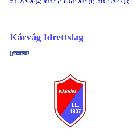
2021 (2)
2020 (4)
2019 (1)
2018 (1)
2017 (1)
2016 (1)
2015 (8)
Kårvåg Idrettslag
acebook