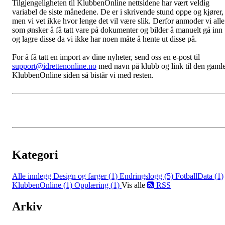
Tilgjengeligheten til KlubbenOnline nettsidene har vært veldig
variabel de siste månedene. De er i skrivende stund oppe og kjører,
men vi vet ikke hvor lenge det vil være slik. Derfor anmoder vi alle
som ønsker å få tatt vare på dokumenter og bilder å manuelt gå inn
og lagre disse da vi ikke har noen måte å hente ut disse på.
For å få tatt en import av dine nyheter, send oss en e-post til
support@idrettenonline.no
med navn på klubb og link til den gaml
KlubbenOnline siden så bistår vi med resten.
Kategori
Alle innlegg
Design og farger (1)
Endringslogg (5)
FotballData (1)
KlubbenOnline (1)
Opplæring (1)
Vis alle
RSS
Arkiv