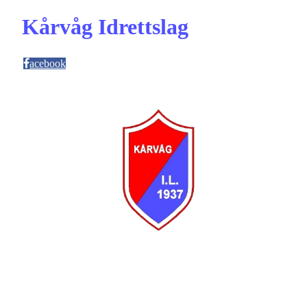
Kårvåg Idrettslag
acebook