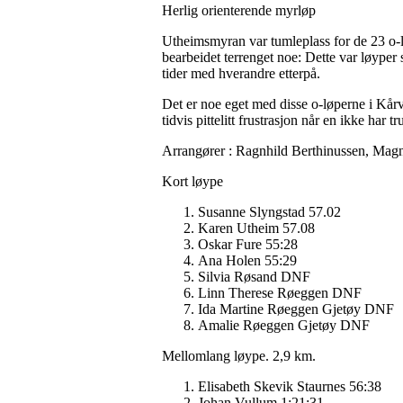
Herlig orienterende myrløp
Utheimsmyran var tumleplass for de 23 o-lø
bearbeidet terrenget noe: Dette var løyper 
tider med hverandre etterpå.
Det er noe eget med disse o-løperne i Kårvå
tidvis pittelitt frustrasjon når en ikke har tr
Arrangører : Ragnhild Berthinussen, Mag
Kort løype
Susanne Slyngstad 57.02
Karen Utheim 57.08
Oskar Fure 55:28
Ana Holen 55:29
Silvia Røsand DNF
Linn Therese Røeggen DNF
Ida Martine Røeggen Gjetøy DNF
Amalie Røeggen Gjetøy DNF
Mellomlang løype. 2,9 km.
Elisabeth Skevik Staurnes 56:38
Johan Vullum 1:21:31