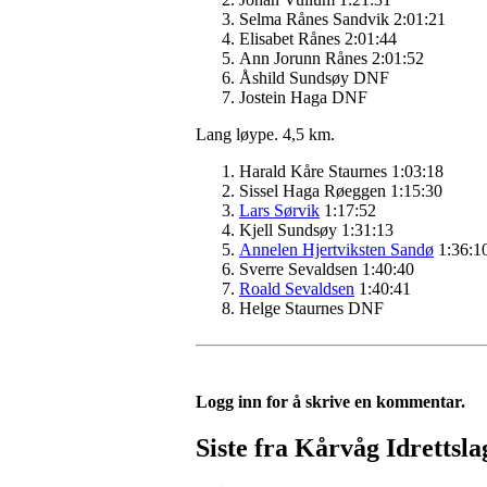
Selma Rånes Sandvik 2:01:21
Elisabet Rånes 2:01:44
Ann Jorunn Rånes 2:01:52
Åshild Sundsøy DNF
Jostein Haga DNF
Lang løype. 4,5 km.
Harald Kåre Staurnes 1:03:18
Sissel Haga Røeggen 1:15:30
Lars Sørvik
1:17:52
Kjell Sundsøy 1:31:13
Annelen Hjertviksten Sandø
1:36:1
Sverre Sevaldsen 1:40:40
Roald Sevaldsen
1:40:41
Helge Staurnes DNF
Logg inn for å skrive en kommentar.
Siste fra Kårvåg Idrettsla