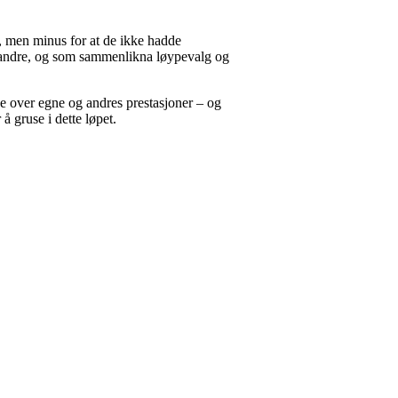
a, men minus for at de ikke hadde
 og andre, og som sammenlikna løypevalg og
ede over egne og andres prestasjoner – og
r å gruse i dette løpet.