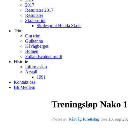
2017
Resultater 2017
Resultater
Skolesprint
Skolesprint Henda Skole
Trim
Om trim
Gulltanna
Kåvågberget
Botnen
Follandsvatnet rundt
Historie
Informasjon
Årstall
1991
Kontakt oss
Bli Medlem
Treningsløp Nako 1
Postet av
Kårvåg Idrettslag
den
13. sep 20