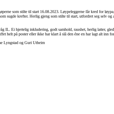
perne som stilte til start 16.08.2023. Løypeleggerne får kred for løyp
som sugde krefter. Herlig gjeng som stilte til start, utfordret seg selv
g IL. Ei hjertelig inkludering, godt samhold, raushet, herlig latter, gl
uffet helt på poster eller ikke har klart å slå den éne en har lagt alt inn fo
ne Lyngstad og Guri Utheim