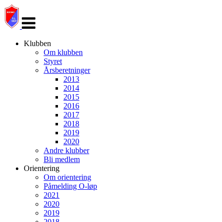
Veksle
navigasjon
Klubben
Om klubben
Styret
Årsberetninger
2013
2014
2015
2016
2017
2018
2019
2020
Andre klubber
Bli medlem
Orientering
Om orientering
Påmelding O-løp
2021
2020
2019
2018