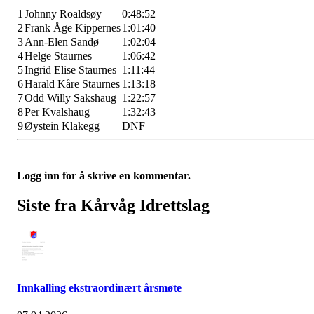
1
Johnny Roaldsøy
0:48:52
2
Frank Åge Kippernes
1:01:40
3
Ann-Elen Sandø
1:02:04
4
Helge Staurnes
1:06:42
5
Ingrid Elise Staurnes
1:11:44
6
Harald Kåre Staurnes
1:13:18
7
Odd Willy Sakshaug
1:22:57
8
Per Kvalshaug
1:32:43
9
Øystein Klakegg
DNF
Logg inn for å skrive en kommentar.
Siste fra Kårvåg Idrettslag
Innkalling ekstraordinært årsmøte