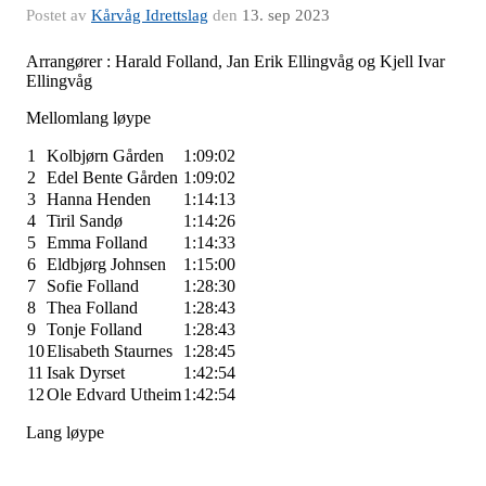
Postet av
Kårvåg Idrettslag
den
13. sep 2023
Arrangører : Harald Folland, Jan Erik Ellingvåg og Kjell Ivar
Ellingvåg
Mellomlang løype
1
Kolbjørn Gården
1:09:02
2
Edel Bente Gården
1:09:02
3
Hanna Henden
1:14:13
4
Tiril Sandø
1:14:26
5
Emma Folland
1:14:33
6
Eldbjørg Johnsen
1:15:00
7
Sofie Folland
1:28:30
8
Thea Folland
1:28:43
9
Tonje Folland
1:28:43
10
Elisabeth Staurnes
1:28:45
11
Isak Dyrset
1:42:54
12
Ole Edvard Utheim
1:42:54
Lang løype