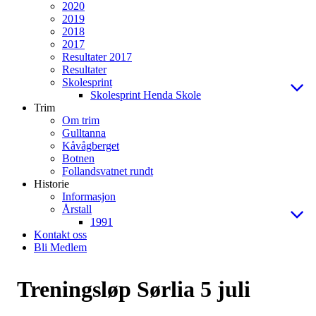
2020
2019
2018
2017
Resultater 2017
Resultater
Skolesprint
Skolesprint Henda Skole
Trim
Om trim
Gulltanna
Kåvågberget
Botnen
Follandsvatnet rundt
Historie
Informasjon
Årstall
1991
Kontakt oss
Bli Medlem
Treningsløp Sørlia 5 juli