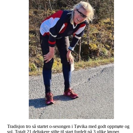
Tradisjon tro så startet o-sesongen i Tøvika med godt oppmøte og
sol. Totalt 21 deltakere stilte til start fordelt på 3 ulike løyper.