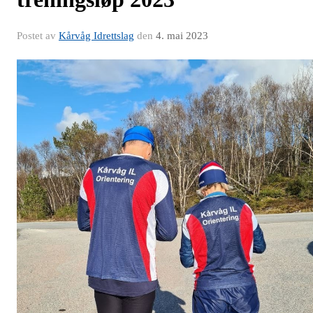
Postet av
Kårvåg Idrettslag
den
4. mai 2023