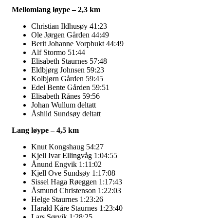
Mellomlang løype – 2,3 km
Christian Ildhusøy 41:23
Ole Jørgen Gården 44:49
Berit Johanne Vorpbukt 44:49
Alf Stormo 51:44
Elisabeth Staurnes 57:48
Eldbjørg Johnsen 59:23
Kolbjørn Gården 59:45
Edel Bente Gården 59:51
Elisabeth Rånes 59:56
Johan Wullum deltatt
Åshild Sundsøy deltatt
Lang løype – 4,5 km
Knut Kongshaug 54:27
Kjell Ivar Ellingvåg 1:04:55
Ånund Engvik 1:11:02
Kjell Ove Sundsøy 1:17:08
Sissel Haga Røeggen 1:17:43
Åsmund Christenson 1:22:03
Helge Staurnes 1:23:26
Harald Kåre Staurnes 1:23:40
Lars Sørvik 1:28:25