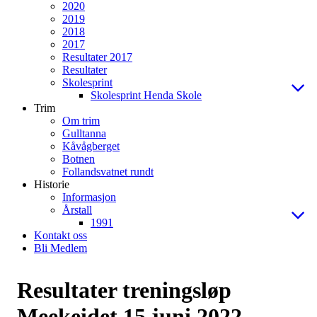
2020
2019
2018
2017
Resultater 2017
Resultater
Skolesprint
Skolesprint Henda Skole
Trim
Om trim
Gulltanna
Kåvågberget
Botnen
Follandsvatnet rundt
Historie
Informasjon
Årstall
1991
Kontakt oss
Bli Medlem
Resultater treningsløp
Meekeidet 15.juni 2022