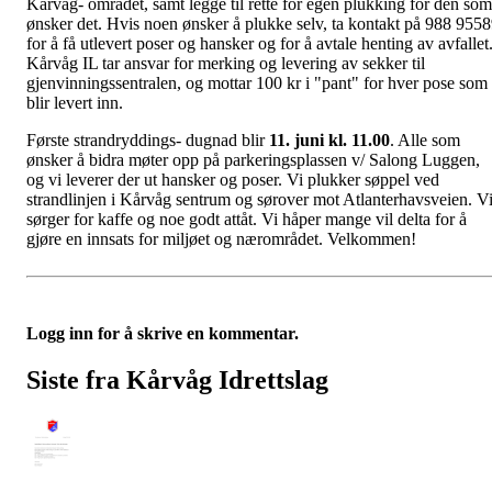
Kårvåg- området, samt legge til rette for egen plukking for den som
ønsker det. Hvis noen ønsker å plukke selv, ta kontakt på 988 955
for å få utlevert poser og hansker og for å avtale henting av avfallet
Kårvåg IL tar ansvar for merking og levering av sekker til
gjenvinningssentralen, og mottar 100 kr i "pant" for hver pose som
blir levert inn.
Første strandryddings- dugnad blir
11. juni kl. 11.00
. Alle som
ønsker å bidra møter opp på parkeringsplassen v/ Salong Luggen,
og vi leverer der ut hansker og poser. Vi plukker søppel ved
strandlinjen i Kårvåg sentrum og sørover mot Atlanterhavsveien. V
sørger for kaffe og noe godt attåt. Vi håper mange vil delta for å
gjøre en innsats for miljøet og nærområdet. Velkommen!
Logg inn for å skrive en kommentar.
Siste fra Kårvåg Idrettslag