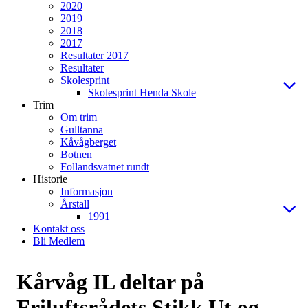
2020
2019
2018
2017
Resultater 2017
Resultater
Skolesprint
Skolesprint Henda Skole
Trim
Om trim
Gulltanna
Kåvågberget
Botnen
Follandsvatnet rundt
Historie
Informasjon
Årstall
1991
Kontakt oss
Bli Medlem
Kårvåg IL deltar på
Friluftsrådets Stikk Ut og