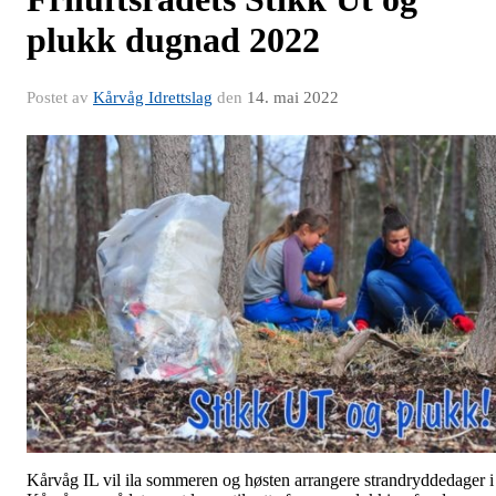
plukk dugnad 2022
Postet av
Kårvåg Idrettslag
den
14. mai 2022
Kårvåg IL vil ila sommeren og høsten arrangere strandryddedager i