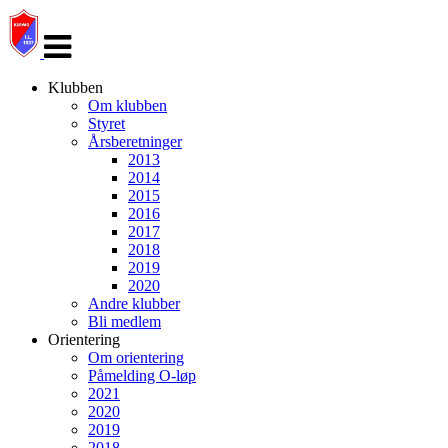
Veksle
navigasjon
Klubben
Om klubben
Styret
Årsberetninger
2013
2014
2015
2016
2017
2018
2019
2020
Andre klubber
Bli medlem
Orientering
Om orientering
Påmelding O-løp
2021
2020
2019
2018