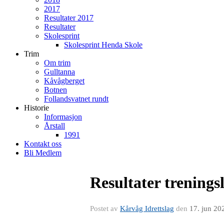
2017
Resultater 2017
Resultater
Skolesprint
Skolesprint Henda Skole
Trim
Om trim
Gulltanna
Kåvågberget
Botnen
Follandsvatnet rundt
Historie
Informasjon
Årstall
1991
Kontakt oss
Bli Medlem
Resultater trenings
Postet av
Kårvåg Idrettslag
den
17. jun 20