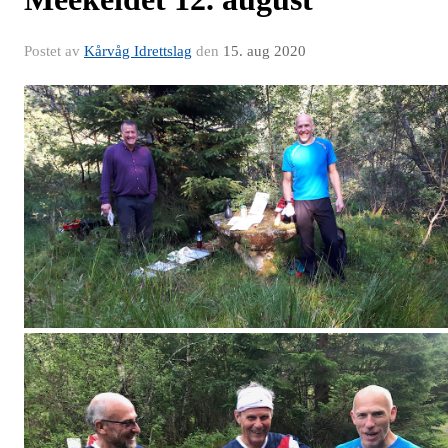
Postet av
Kårvåg Idrettslag
den
15. aug 2020