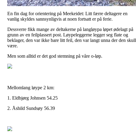
En fin dag for orientering på Meekeidet: Litt færre deltagere en
vanlig skyldes sannsynligvis at noen fortsatt er på ferie.
Dessverre fikk mange av deltakerne på langløypa løpet ødelagt på
grunn av en feilplassert post. Løypeleggerne legger seg flate og
beklager, den var ikke bare litt feil, den var langt unna der den skul
være.
Men som alltid er det god stemning på våre o-løp.
Mellomlang løype 2 km:
1. Eldbjørg Johnsen 54.25
2. Åshild Sundsøy 56.39