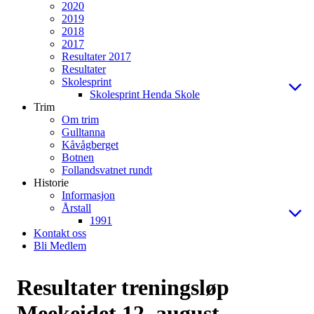
2020
2019
2018
2017
Resultater 2017
Resultater
Skolesprint
Skolesprint Henda Skole
Trim
Om trim
Gulltanna
Kåvågberget
Botnen
Follandsvatnet rundt
Historie
Informasjon
Årstall
1991
Kontakt oss
Bli Medlem
Resultater treningsløp
Meekeidet 12. august