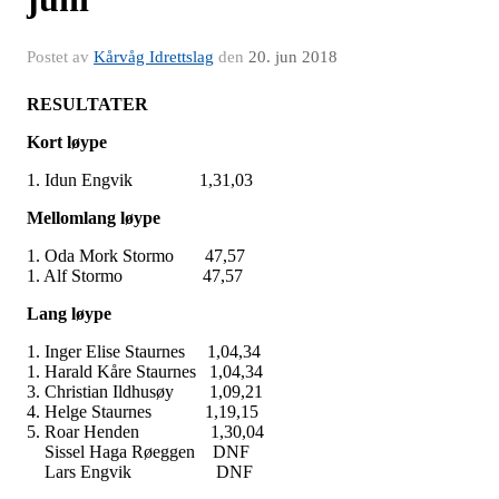
Postet av
Kårvåg Idrettslag
den
20. jun 2018
RESULTATER
Kort løype
1. Idun Engvik 1,31,03
Mellomlang løype
1. Oda Mork Stormo 47,57
1. Alf Stormo 47,57
Lang løype
1. Inger Elise Staurnes 1,04,34
1. Harald Kåre Staurnes 1,04,34
3. Christian Ildhusøy 1,09,21
4. Helge Staurnes 1,19,15
5. Roar Henden 1,30,04
Sissel Haga Røeggen DNF
Lars Engvik DNF