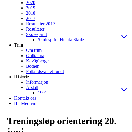
2020
2019
2018
2017
Resultater 2017
Resultater
Skolesprint
Skolesprint Henda Skole
Trim
Om trim
Gulltanna
Kåvågberget
Botnen
Follandsvatnet rundt
Historie
Informasjon
Årstall
1991
Kontakt oss
Bli Medlem
Treningsløp orientering 20.
juni