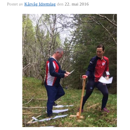
Postet av
Kårvåg Idrettslag
den
22. mai 2016