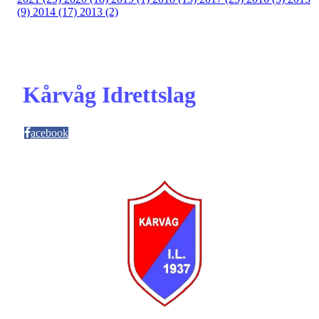
(9)
2014 (17)
2013 (2)
Kårvåg Idrettslag
acebook