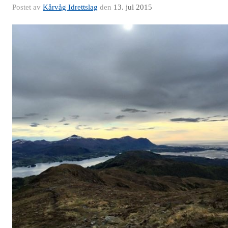
Postet av
Kårvåg Idrettslag
den
13. jul 2015