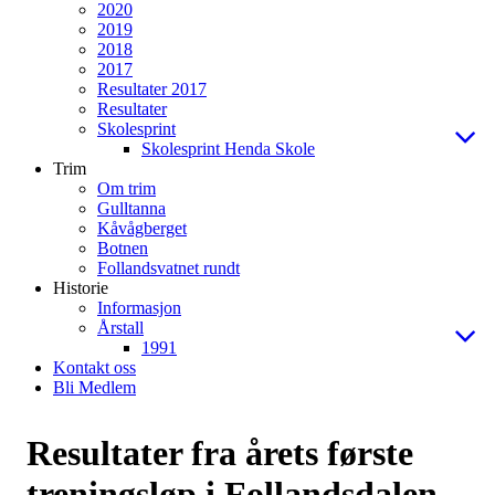
2020
2019
2018
2017
Resultater 2017
Resultater
Skolesprint
Skolesprint Henda Skole
Trim
Om trim
Gulltanna
Kåvågberget
Botnen
Follandsvatnet rundt
Historie
Informasjon
Årstall
1991
Kontakt oss
Bli Medlem
Resultater fra årets første
treningsløp i Follandsdalen