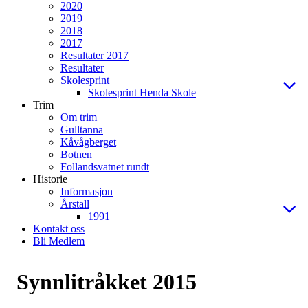
2020
2019
2018
2017
Resultater 2017
Resultater
Skolesprint
Skolesprint Henda Skole
Trim
Om trim
Gulltanna
Kåvågberget
Botnen
Follandsvatnet rundt
Historie
Informasjon
Årstall
1991
Kontakt oss
Bli Medlem
Synnlitråkket 2015