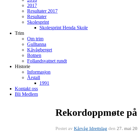
2017
Resultater 2017
Resultater
Skolesprint
Skolesprint Henda Skole
Trim
Om trim
Gulltanna
Kåvågberget
Botnen
Follandsvatnet rundt
Historie
Informasjon
Årstall
1991
Kontakt oss
Bli Medlem
Rekordoppmøte på 
Postet av
Kårvåg Idrettslag
den
27. mai 2