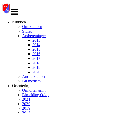
Veksle
navigasjon
Klubben
Om klubben
Styret
Årsberetninger
2013
2014
2015
2016
2017
2018
2019
2020
Andre klubber
Bli medlem
Orientering
Om orientering
Påmelding O-løp
2021
2020
2019
2018