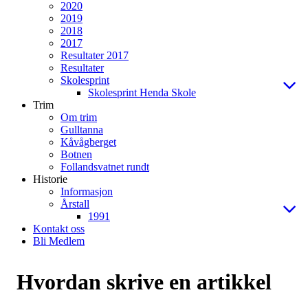
2020
2019
2018
2017
Resultater 2017
Resultater
Skolesprint
Skolesprint Henda Skole
Trim
Om trim
Gulltanna
Kåvågberget
Botnen
Follandsvatnet rundt
Historie
Informasjon
Årstall
1991
Kontakt oss
Bli Medlem
Hvordan skrive en artikkel