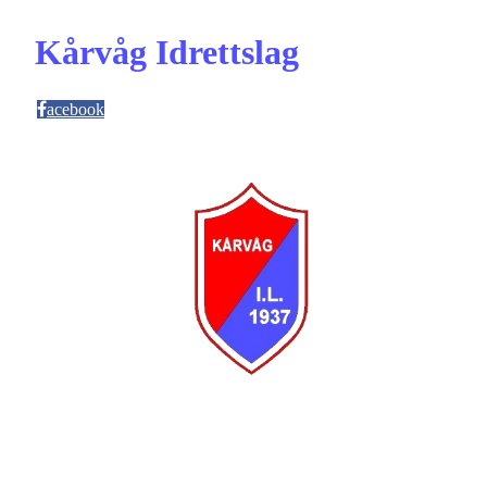
Kårvåg Idrettslag
acebook