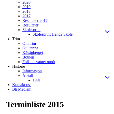
2020
2019
2018
2017
Resultater 2017
Resultater
Skolesprint
Skolesprint Henda Skole
Trim
Om trim
Gulltanna
Kåvågberget
Botnen
Follandsvatnet rundt
Historie
Informasjon
Årstall
1991
Kontakt oss
Bli Medlem
Terminliste 2015